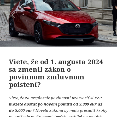
Viete, že od 1. augusta 2024
sa zmenil zákon o
povinnom zmluvnom
poistení?
Viete, že za nesplnenie povinnosti uzatvoriť si PZP
môžete dostať po novom pokutu od 3.300 eur až
do 5.000 eur
? Novela zákona by mala presadiť kroky
na zníženie počtu nepoistených vozidiel na cestách.