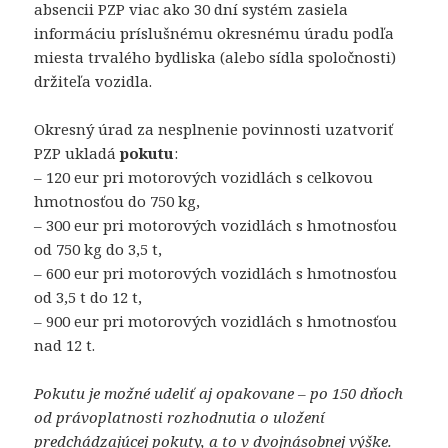
absencii PZP viac ako 30 dní systém zasiela
informáciu príslušnému okresnému úradu podľa
miesta trvalého bydliska (alebo sídla spoločnosti)
držiteľa vozidla.
Okresný úrad za nesplnenie povinnosti uzatvoriť
PZP ukladá
pokutu
:
– 120 eur pri motorových vozidlách s celkovou
hmotnosťou do 750 kg,
– 300 eur pri motorových vozidlách s hmotnosťou
od 750 kg do 3,5 t,
– 600 eur pri motorových vozidlách s hmotnosťou
od 3,5 t do 12 t,
– 900 eur pri motorových vozidlách s hmotnosťou
nad 12 t.
Pokutu je možné udeliť aj opakovane – po 150 dňoch
od právoplatnosti rozhodnutia o uložení
predchádzajúcej pokuty, a to v dvojnásobnej výške.