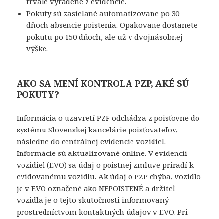
trvale vyradené z evidencie.
Pokuty sú zasielané automatizovane po 30
dňoch absencie poistenia. Opakovane dostanete
pokutu po 150 dňoch, ale už v dvojnásobnej
výške.
AKO SA MENÍ KONTROLA PZP, AKÉ SÚ
POKUTY?
Informácia o uzavretí PZP odchádza z poisťovne do
systému Slovenskej kancelárie poisťovateľov,
následne do centrálnej evidencie vozidiel.
Informácie sú aktualizované online. V evidencii
vozidiel (EVO) sa údaj o poistnej zmluve priradí k
evidovanému vozidlu. Ak údaj o PZP chýba, vozidlo
je v EVO označené ako NEPOISTENÉ a držiteľ
vozidla je o tejto skutočnosti informovaný
prostredníctvom kontaktných údajov v EVO. Pri