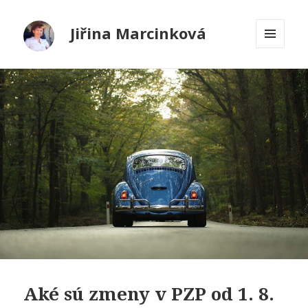
Jiřina Marcinková
MENU
A
WIDGETY
Aké sú zmeny v PZP od 1. 8.