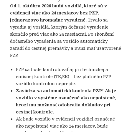
Od 1. októbra 2026 budú vozidlá, ktoré sú v
evidencii viac ako 24 mesiacov bez PZP,
jednorazovo hromadne vyradené.
Trvalo sa
vyradia aj vozidlá, ktorým dočasné vyradenie
skončilo pred viac ako 24 mesiacmi. Po skončení
dočasného vyradenia sa vozidlo automaticky
zaradí do cestnej premávky a musí mať uzatvorené
PZP.
PZP sa bude kontrolovať aj pri technickej a
emisnej kontrole (TK,EK) – bez platného PZP
vozidlo kontrolou neprejde.
Zavádza sa automatická kontrola PZP! Ak je
vozidlo v systéme označené ako nepoistené,
hrozí mu možnosť odobratia dokladov pri
cestnej kontrole.
Ak bude vozidlo v evidencii vozidiel označené
ako nepoistené viac ako 24 mesiacov, bude