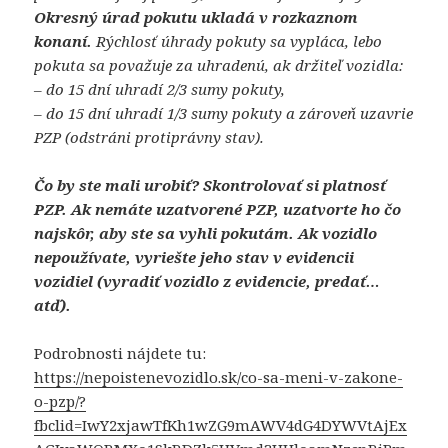
Okresný úrad pokutu ukladá v rozkaznom
konaní.
Rýchlosť úhrady pokuty sa vypláca, lebo
pokuta sa považuje za uhradenú, ak držiteľ vozidla:
– do 15 dní uhradí 2/3 sumy pokuty,
– do 15 dní uhradí 1/3 sumy pokuty a zároveň uzavrie
PZP (odstráni protiprávny stav).
Čo by ste mali urobiť?
Skontrolovať si platnosť
PZP.
Ak nemáte uzatvorené PZP, uzatvorte ho čo
najskôr, aby ste sa vyhli pokutám. Ak vozidlo
nepoužívate, vyriešte jeho stav v evidencii
vozidiel
(vyradiť vozidlo z evidencie, predať…
atď).
Podrobnosti nájdete tu:
https://nepoistenevozidlo.sk/co-sa-meni-v-zakone-
o-pzp/?
fbclid=IwY2xjawTfKh1wZG9mAWV4dG4DYWVtAjEx