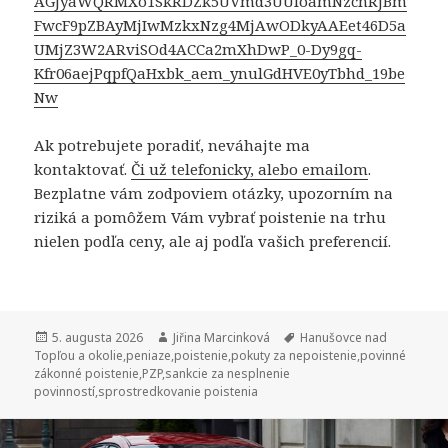
AGJyaWQRMXo1SkRDZk5UVmd3UUloamNzcnRjBm
FwcF9pZBAyMjIwMzkxNzg4MjAwODkyAAEet46D5a
UMjZ3W2ARviSOd4ACCa2mXhDwP_0-Dy9gq-
Kfr06aejPqpfQaHxbk_aem_ynulGdHVE0yTbhd_19be
Nw
Ak potrebujete poradiť, neváhajte ma
kontaktovať.
Či už telefonicky, alebo emailom
.
Bezplatne vám zodpoviem otázky, upozorním na
riziká a pomôžem Vám vybrať poistenie na trhu
nielen podľa ceny, ale aj podľa vašich preferencií.
Publikované
Autor
Značky
5. augusta 2026
Jiřina Marcinková
Hanušovce nad
Topľou a okolie
,
peniaze
,
poistenie
,
pokuty za nepoistenie
,
povinné
zákonné poistenie
,
PZP
,
sankcie za nesplnenie
povinností
,
sprostredkovanie poistenia