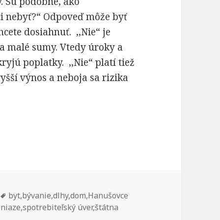
y. Sú podobné, ako
či nebyť?“ Odpoveď môže byť
chcete dosiahnuť. ,,Nie“ je
iba malé sumy. Vtedy úroky a
jú poplatky. ,,Nie“ platí tiež
yšší výnos a neboja sa rizika
é sporenie po zmenách od 1. 1. 2019? Mám si uzat
Značky
byt
,
bývanie
,
dlhy
,
dom
,
Hanušovce
niaze
,
spotrebiteľský úver
,
štátna