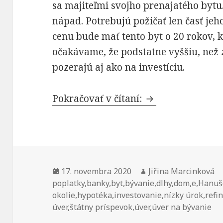
sa majiteľmi svojho prenajatého bytu.
nápad. Potrebujú požičať len časť je
cenu bude mať tento byt o 20 rokov, k
očakávame, že podstatne vyššiu, než z
pozerajú aj ako na investíciu.
Chcete si splniť 
Pokračovať v čítaní:
Publikované
Autor
17. novembra 2020
Jiřina Marcinková
poplatky
,
banky
,
byt
,
bývanie
,
dlhy
,
dom
,
e
,
Hanuš
okolie
,
hypotéka
,
investovanie
,
nízky úrok
,
refi
úver
,
štátny príspevok
,
úver
,
úver na bývanie