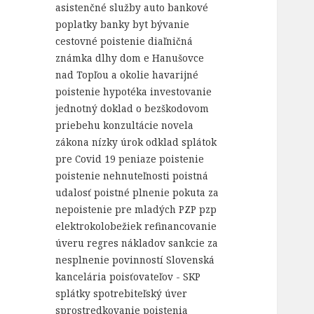
asistenčné služby
auto
bankové
poplatky
banky
byt
bývanie
cestovné poistenie
diaľničná
známka
dlhy
dom
e
Hanušovce
nad Topľou a okolie
havarijné
poistenie
hypotéka
investovanie
jednotný doklad o bezškodovom
priebehu
konzultácie
novela
zákona
nízky úrok
odklad splátok
pre Covid 19
peniaze
poistenie
poistenie nehnuteľnosti
poistná
udalosť
poistné plnenie
pokuta za
nepoistenie
pre mladých
PZP
pzp
elektrokolobežiek
refinancovanie
úveru
regres nákladov
sankcie za
nesplnenie povinností
Slovenská
kancelária poisťovateľov - SKP
splátky
spotrebiteľský úver
sprostredkovanie poistenia