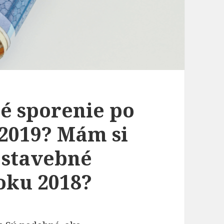
né sporenie po
 2019? Mám si
“ stavebné
roku 2018?