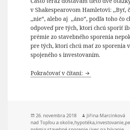
Často teraz dostávam tieto dve otázk
v Shakespearovom Hamletovi: ,,Byť, 
,,nie“, alebo aj ,,áno“, podľa toho čo 
odpoveď pre tých, ktorí chcú sporiť 
prémie zo stavebného sporenia nepokry
pre tých, ktorí chcú mať zo sporenia v
spojeného s investovaním.
Oplatí sa stavebn
Pokračovať v čítaní:
Publikované
Autor
26. novembra 2018
Jiřina Marcinková
nad Topľou a okolie
,
hypotéka
,
investovanie
,
pe
prémia
,
stavebné sporenie
,
úver na bývanie