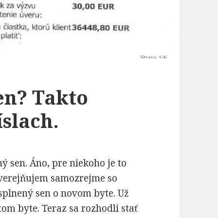
sen? Takto
íslach.
ý sen. Áno, pre niekoho je to
 zverejňujem samozrejme so
 splnený sen o novom byte. Už
tom byte. Teraz sa rozhodli stať