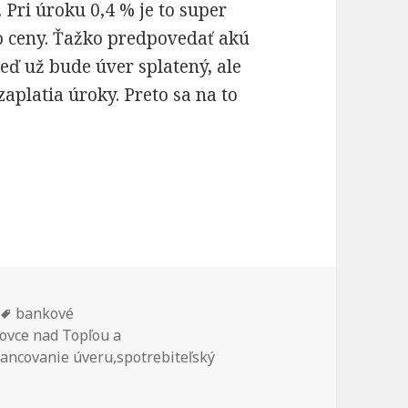
 Pri úroku 0,4 % je to super
ho ceny. Ťažko predpovedať akú
eď už bude úver splatený, ale
aplatia úroky. Preto sa na to
sen? Takto môže vyzerať v číslach.
Značky
bankové
ovce nad Topľou a
nancovanie úveru
,
spotrebiteľský