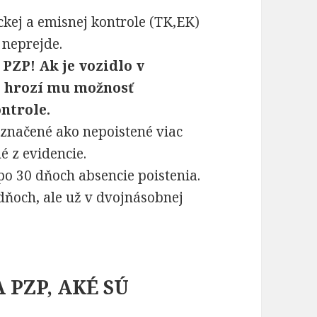
ckej a emisnej kontrole (TK,EK)
 neprejde.
PZP! Ak je vozidlo v
, hrozí mu možnosť
ntrole.
označené ako nepoistené viac
é z evidencie.
o 30 dňoch absencie poistenia.
ňoch, ale už v dvojnásobnej
 PZP, AKÉ SÚ