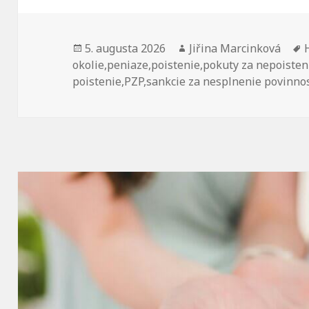
Publikované
Autor
5. augusta 2026
Jiřina Marcinková
okolie
,
peniaze
,
poistenie
,
pokuty za nepoisten
poistenie
,
PZP
,
sankcie za nesplnenie povinnos