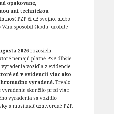
ená opakovane,
nou ani technickou
platnosť PZP či už svojho, alebo
o Vám spôsobil škodu, urobíte
augusta 2026
rozosiela
 ktoré nemajú platné PZP dlhšie
vyradenia vozidla z evidencie.
toré sú v evidencii viac ako
o hromadne vyradené.
Trvalo
é vyradenie skončilo pred viac
ého vyradenia sa vozidlo
vky a musí mať uzatvorené PZP.