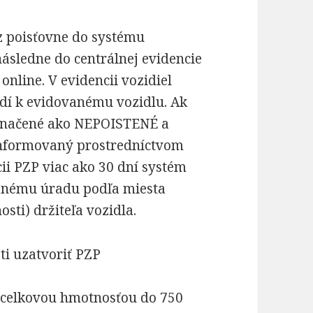
z poisťovne do systému
následne do centrálnej evidencie
online. V evidencii vozidiel
adí k evidovanému vozidlu. Ak
označené ako NEPOISTENÉ a
i informovaný prostredníctvom
ii PZP viac ako 30 dní systém
esnému úradu podľa miesta
osti) držiteľa vozidla.
ti uzatvoriť PZP
s celkovou hmotnosťou do 750