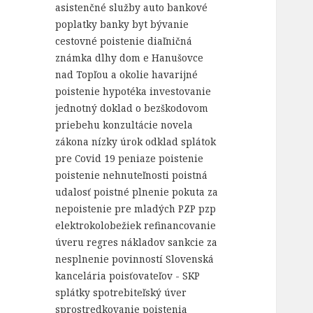
asistenčné služby
auto
bankové
poplatky
banky
byt
bývanie
cestovné poistenie
diaľničná
známka
dlhy
dom
e
Hanušovce
nad Topľou a okolie
havarijné
poistenie
hypotéka
investovanie
jednotný doklad o bezškodovom
priebehu
konzultácie
novela
zákona
nízky úrok
odklad splátok
pre Covid 19
peniaze
poistenie
poistenie nehnuteľnosti
poistná
udalosť
poistné plnenie
pokuta za
nepoistenie
pre mladých
PZP
pzp
elektrokolobežiek
refinancovanie
úveru
regres nákladov
sankcie za
nesplnenie povinností
Slovenská
kancelária poisťovateľov - SKP
splátky
spotrebiteľský úver
sprostredkovanie poistenia