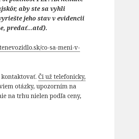
skôr, aby ste sa vyhli
riešte jeho stav v evidencii
ie, predať…atď).
stenevozidlo.sk/co-sa-meni-v-
 kontaktovať.
Či už telefonicky,
viem otázky, upozorním na
e na trhu nielen podľa ceny,