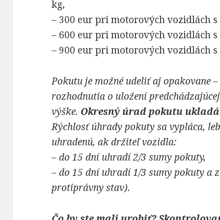
kg,
– 300 eur pri motorových vozidlách s
– 600 eur pri motorových vozidlách s 
– 900 eur pri motorových vozidlách s
Pokutu je možné udeliť aj opakovane –
rozhodnutia o uložení predchádzajúcej
výške.
Okresný úrad pokutu ukladá
Rýchlosť úhrady pokuty sa vypláca, le
uhradenú, ak držiteľ vozidla:
– do 15 dní uhradí 2/3 sumy pokuty,
– do 15 dní uhradí 1/3 sumy pokuty a 
protiprávny stav).
Čo by ste mali urobiť?
Skontrolovať