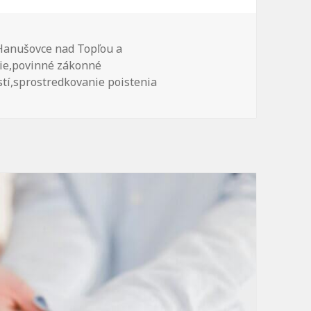
Značky
Hanušovce nad Topľou a
ie
,
povinné zákonné
tí
,
sprostredkovanie poistenia