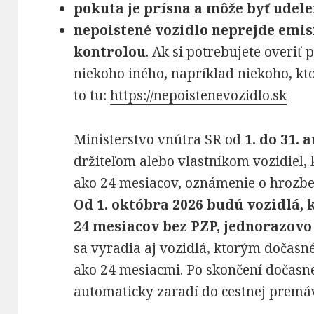
pokuta je prísna a môže byť udel
nepoistené vozidlo neprejde emis
kontrolou
. Ak si potrebujete overiť 
niekoho iného, napríklad niekoho, kt
to tu:
https://nepoistenevozidlo.sk
Ministerstvo vnútra SR od
1. do 31. 
držiteľom alebo vlastníkom vozidiel,
ako 24 mesiacov, oznámenie o hrozbe 
Od 1. októbra 2026 budú vozidlá, k
24 mesiacov bez PZP, jednorazov
sa vyradia aj vozidlá, ktorým dočasn
ako 24 mesiacmi. Po skončení dočasn
automaticky zaradí do cestnej premá