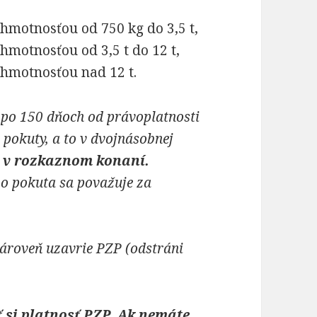
 hmotnosťou od 750 kg do 3,5 t,
hmotnosťou od 3,5 t do 12 t,
 hmotnosťou nad 12 t.
 po 150 dňoch od právoplatnosti
 pokuty, a to v dvojnásobnej
 v rozkaznom konaní.
bo pokuta sa považuje za
zároveň uzavrie PZP (odstráni
 si platnosť PZP.
Ak nemáte