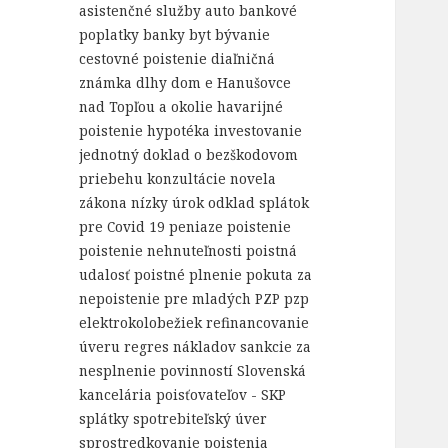
asistenčné služby
auto
bankové
poplatky
banky
byt
bývanie
cestovné poistenie
diaľničná
známka
dlhy
dom
e
Hanušovce
nad Topľou a okolie
havarijné
poistenie
hypotéka
investovanie
jednotný doklad o bezškodovom
priebehu
konzultácie
novela
zákona
nízky úrok
odklad splátok
pre Covid 19
peniaze
poistenie
poistenie nehnuteľnosti
poistná
udalosť
poistné plnenie
pokuta za
nepoistenie
pre mladých
PZP
pzp
elektrokolobežiek
refinancovanie
úveru
regres nákladov
sankcie za
nesplnenie povinností
Slovenská
kancelária poisťovateľov - SKP
splátky
spotrebiteľský úver
sprostredkovanie poistenia