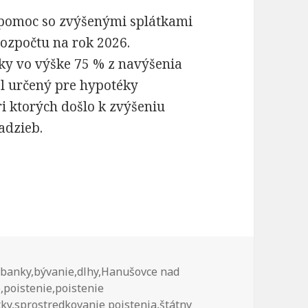
 pomoc so zvýšenými splátkami
rozpočtu na rok 2026.
ky vo výške 75 % z navýšenia
l určený pre hypotéky
i ktorých došlo k zvýšeniu
adzieb.
ny príspevok k hypotéke? Tak už viete, že štát s 
Značky
banky
,
bývanie
,
dlhy
,
Hanušovce nad
e
,
poistenie
,
poistenie
tky
,
sprostredkovanie poistenia
,
štátny