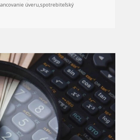
nancovanie úveru
,
spotrebiteľský