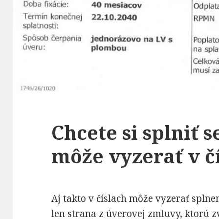
Chcete si splniť 
môže vyzerať v č
Aj takto v číslach môže vyzerať splnen
len strana z úverovej zmluvy, ktorú