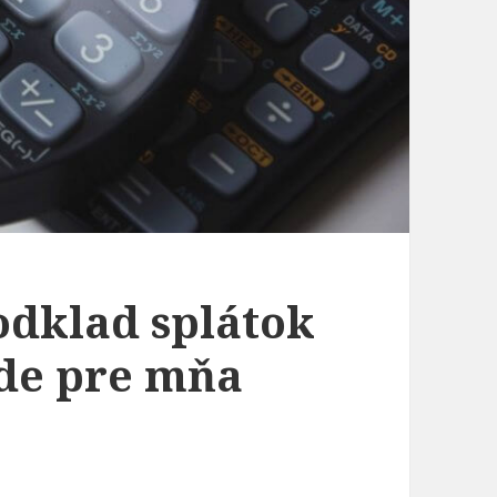
odklad splátok
ude pre mňa
?