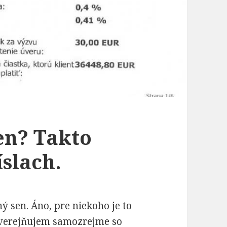
sen? Takto
íslach.
ý sen. Áno, pre niekoho je to
 zverejňujem samozrejme so