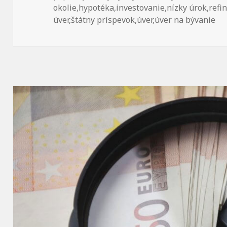
okolie
,
hypotéka
,
investovanie
,
nízky úrok
,
refi
úver
,
štátny príspevok
,
úver
,
úver na bývanie