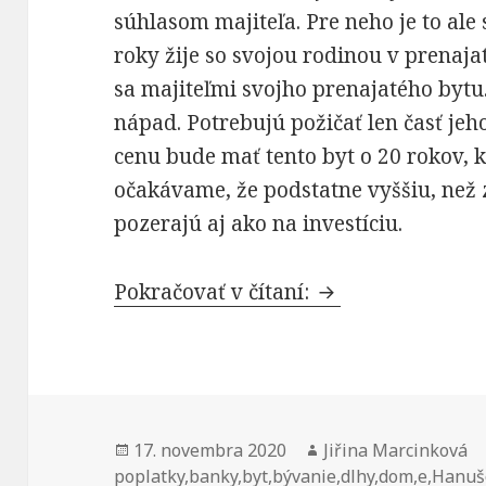
súhlasom majiteľa. Pre neho je to ale
roky žije so svojou rodinou v prenaja
sa majiteľmi svojho prenajatého bytu.
nápad. Potrebujú požičať len časť je
cenu bude mať tento byt o 20 rokov, k
očakávame, že podstatne vyššiu, než z
pozerajú aj ako na investíciu.
Chcete si splniť 
Pokračovať v čítaní:
Publikované
Autor
17. novembra 2020
Jiřina Marcinková
poplatky
,
banky
,
byt
,
bývanie
,
dlhy
,
dom
,
e
,
Hanuš