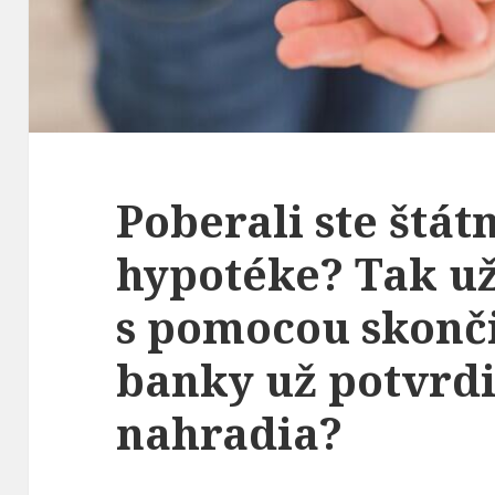
Poberali ste štát
hypotéke? Tak už 
s pomocou skonči
banky už potvrdil
nahradia?