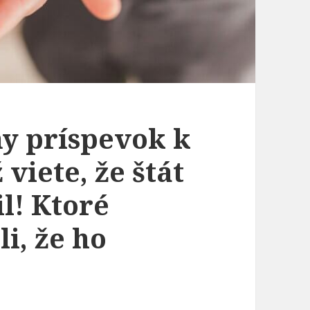
ny príspevok k
viete, že štát
l! Ktoré
i, že ho