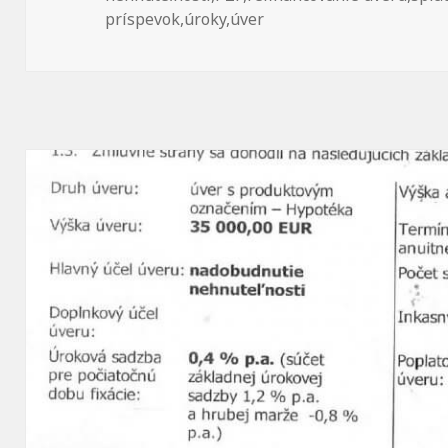
príspevok
,
úroky
,
úver