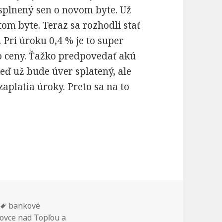
 splnený sen o novom byte. Už
tom byte. Teraz sa rozhodli stať
 Pri úroku 0,4 % je to super
ho ceny. Ťažko predpovedať akú
eď už bude úver splatený, ale
aplatia úroky. Preto sa na to
sen? Takto môže vyzerať v číslach.
Značky
bankové
ovce nad Topľou a