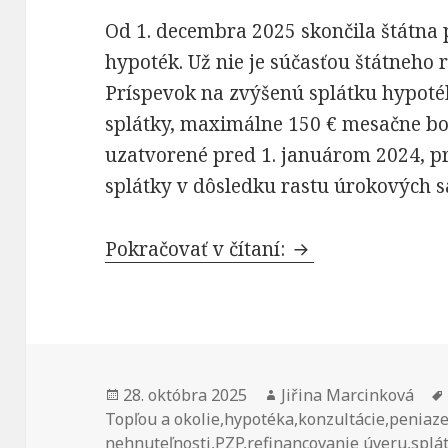
Od 1. decembra 2025 skončila štátna
hypoték. Už nie je súčasťou štátneho 
Príspevok na zvýšenú splátku hypoté
splátky, maximálne 150 € mesačne bo
uzatvorené pred 1. januárom 2024, pr
splátky v dôsledku rastu úrokových s
Poberali ste štát
Pokračovať v čítaní:
Publikované
Autor
28. októbra 2025
Jiřina Marcinková
Topľou a okolie
,
hypotéka
,
konzultácie
,
peniaz
nehnuteľnosti
,
PZP
,
refinancovanie úveru
,
splá