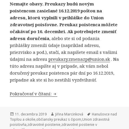
Nemajte obavy. Preukazy budú novým
poistencom zasielané 16.12.2019 poštou na
adresu, ktorú vyplnili v prihláške do Union
zdravotnej poisťovne.
Preukaz poistenca môžete
očakávať po 16. decembri. Ak potrebujete zmeniť
adresu doručenia
, alebo ste si od podania
prihlášky zmenili údaje (napríklad adresu,
priezvisko a pod.), stačí, ak napíšete email s vašimi
údajmi na adresu
preukazy.zmenazp@union.sk
. Na
túto adresu napíšte aj v prípade, ak vám nebol
doručený preukaz poistenca pár dní po 16.12.2019,
prípadne ak ste si ho nestihli vyzdvihnúť.
Zmenili ste tento rok zdravotnú po
Pokračovať v čítaní:
Publikované
Autor
Značky
11. decembra 2019
Jiřina Marcinková
Hanušovce nad
Topľou a okolie
,
občiansky preukaz s čipom
,
Union zdravotná
poisťovňa
,
zdravotné poistenie
,
zdravotné postienie v