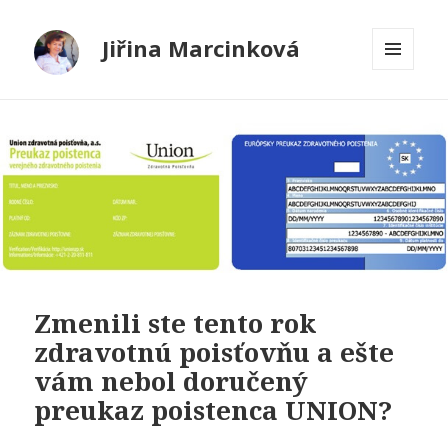
Jiřina Marcinková
MENU
A
WIDGETY
Zmenili ste tento rok
zdravotnú poisťovňu a ešte
vám nebol doručený
preukaz poistenca UNION?