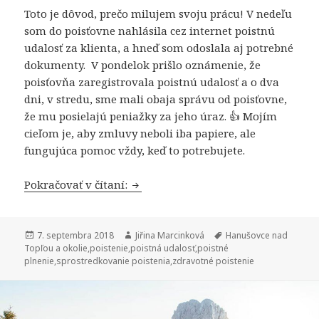
Toto je dôvod, prečo milujem svoju prácu! V nedeľu
som do poisťovne nahlásila cez internet poistnú
udalosť za klienta, a hneď som odoslala aj potrebné
dokumenty. V pondelok prišlo oznámenie, že
poisťovňa zaregistrovala poistnú udalosť a o dva
dni, v stredu, sme mali obaja správu od poisťovne,
že mu posielajú peniažky za jeho úraz. 👍 Mojím
cieľom je, aby zmluvy neboli iba papiere, ale
fungujúca pomoc vždy, keď to potrebujete.
2 dni od nahlásenia poistnej udalost
Pokračovať v čítaní:
Publikované
Autor
Značky
7. septembra 2018
Jiřina Marcinková
Hanušovce nad
Topľou a okolie
,
poistenie
,
poistná udalosť
,
poistné
plnenie
,
sprostredkovanie poistenia
,
zdravotné poistenie