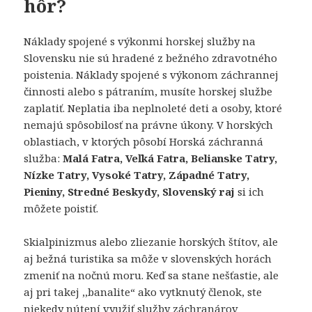
hôr?
Náklady spojené s výkonmi horskej služby na
Slovensku nie sú hradené z bežného zdravotného
poistenia. Náklady spojené s výkonom záchrannej
činnosti alebo s pátraním, musíte horskej službe
zaplatiť. Neplatia iba neplnoleté deti a osoby, ktoré
nemajú spôsobilosť na právne úkony. V horských
oblastiach, v ktorých pôsobí Horská záchranná
služba:
Malá Fatra, Veľká Fatra, Belianske Tatry,
Nízke Tatry, Vysoké Tatry, Západné Tatry,
Pieniny, Stredné Beskydy, Slovenský raj
si ich
môžete poistiť.
Skialpinizmus alebo zliezanie horských štítov, ale
aj bežná turistika sa môže v slovenských horách
zmeniť na nočnú moru. Keď sa stane nešťastie, ale
aj pri takej ,,banalite“ ako vytknutý členok, ste
niekedy nútení využiť služby záchranárov