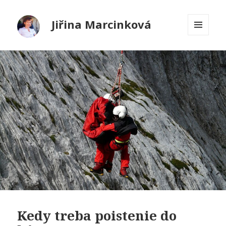
Jiřina Marcinková
MENU
A
WIDGETY
Kedy treba poistenie do