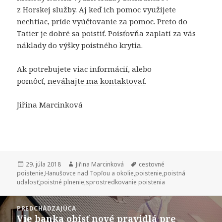
z Horskej služby. Aj keď ich pomoc využijete
nechtiac, príde vyúčtovanie za pomoc. Preto do
Tatier je dobré sa poistiť. Poisťovňa zaplatí za vás
náklady do výšky poistného krytia.
Ak potrebujete viac informácií, alebo
pomôcť,
neváhajte ma kontaktovať
.
Jiřina Marcinková
Publikované
Autor
Značky
29. júla 2018
Jiřina Marcinková
cestovné
poistenie
,
Hanušovce nad Topľou a okolie
,
poistenie
,
poistná
udalosť
,
poistné plnenie
,
sprostredkovanie poistenia
Navigácia
PREDCHÁDZAJÚCA
v
Vie banka obísť nové pravidlá pre
Predchádzajúci