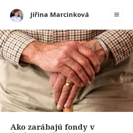
Jiřina Marcinková
MENU
A
WIDGETY
Ako zarábajú fondy v