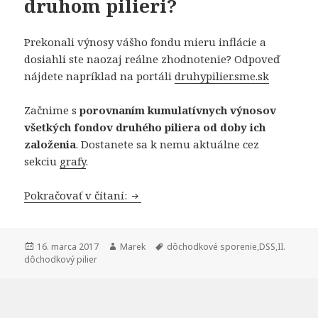
druhom pilieri?
Prekonali výnosy vášho fondu mieru inflácie a
dosiahli ste naozaj reálne zhodnotenie? Odpoveď
nájdete napríklad na portáli
druhypilier.sme.sk
Začnime s
porovnaním kumulatívnych výnosov
všetkých fondov druhého piliera od doby ich
založenia
. Dostanete sa k nemu aktuálne cez
sekciu
grafy
.
Ako zarábajú fondy v druhom pilier
Pokračovať v čítaní:
Publikované
Autor
Značky
16. marca 2017
Marek
dôchodkové sporenie
,
DSS
,
II.
dôchodkový pilier