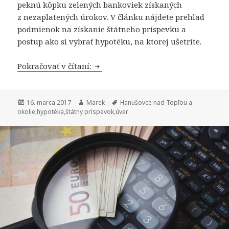
peknú kôpku zelených bankoviek získaných
z nezaplatených úrokov. V článku nájdete prehľad
podmienok na získanie štátneho príspevku a
postup ako si vybrať hypotéku, na ktorej ušetríte.
Rozmýšlate nad hypotékou? Platí n
Pokračovať v čítaní:
Publikované
Autor
Značky
16. marca 2017
Marek
Hanušovce nad Topľou a
okolie
,
hypotéka
,
štátny príspevok
,
úver