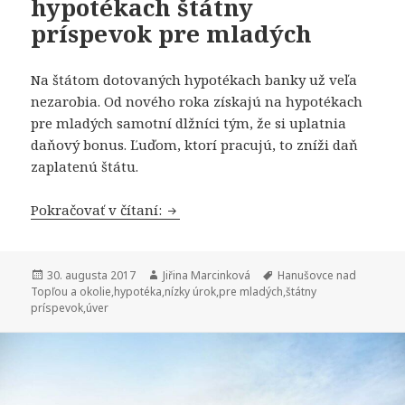
hypotékach štátny
príspevok pre mladých
Na štátom dotovaných hypotékach banky už veľa
nezarobia. Od nového roka získajú na hypotékach
pre mladých samotní dlžníci tým, že si uplatnia
daňový bonus. Ľuďom, ktorí pracujú, to zníži daň
zaplatenú štátu.
Od 1. 1. 2018 končí v hypotékach št
Pokračovať v čítaní:
Publikované
Autor
Značky
30. augusta 2017
Jiřina Marcinková
Hanušovce nad
Topľou a okolie
,
hypotéka
,
nízky úrok
,
pre mladých
,
štátny
príspevok
,
úver