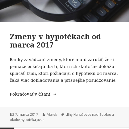
Zmeny v hypotékach od
marca 2017
Banky zavádzajú zmeny, ktoré majú zaručiť, že si
peniaze požičajú iba tí, ktorí ich skutočne dokážu
splácať. Ľudí, ktorí požiadajú o hypotéku od marca,
čaká viac dokladovania a prísnejšie posudzovanie.
Zmeny v hypotékach od marca 2017
Pokračovať v čítaní:
Publikované
Autor
Značky
7. marca 2017
Marek
dlhy
,
Hanušovce nad Topľou a
okolie
,
hypotéka
,
úver